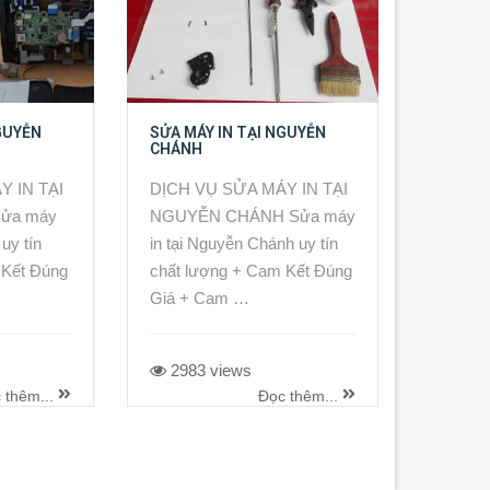
GUYỄN
SỬA MÁY IN TẠI NGUYỄN
CHÁNH
Y IN TẠI
DỊCH VỤ SỬA MÁY IN TẠI
ửa máy
NGUYỄN CHÁNH Sửa máy
uy tín
in tại Nguyễn Chánh uy tín
 Kết Đúng
chất lượng + Cam Kết Đúng
Giá + Cam …
2983 views
 thêm...
Đọc thêm...