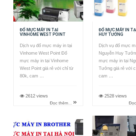
ĐỔ MỰC MÁY IN TẠI
ĐỔ MỰC MÁY IN T
VINHOME WEST POINT
HUY TƯỞNG
Dịch vụ đổ mực máy in tại
Dịch vụ đổ mực má
Vinhome West Point Đổ
Nguyễn Huy Tưởn
mực máy in tại Vinhome
mực máy in tại N
West Point giá rẻ với chỉ từ
Tưởng giá rẻ với c
80k, cam …
cam …
2612 views
2528 views
Đọc thêm...
Đọc