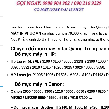
Sau hơn 5 năm triển khai mô hình
Đổ mực máy in tại Quang T
MÁY IN PHÚC AN
đã phục vụ hơn 7
0.000
khách hàng là cá n
Nội. Khẳng định độ
Uy Tín
cũng như chất lượng nhất tại thời đ
Chuyên đổ mực máy in tại Quang Trung các 
– Đổ mực máy in HP:
Hp Laser 5L / 6L / 3100 / 3150 / 3055 / 1319F / 1300 / 1000 / 1
3390 / 3392 / 1010 / 1015 / 1020 / 3015 / 3020 / 3030 / 3050.
HP Laser jet P1005 / 1006 / P1505 / M203 / M102 / P1102 / 
– Đổ mực máy in Canon:
Canon 2900 / 3000 / 3300 / 1210 / 3300 / 6030 / 6200 / 6230
MF252 / MF229/ 6650 / 6680 / 5980 / 7018 /7100 …
– Đổ mực máy in Brother: Hl2140, MF1500, MF7420, HL16