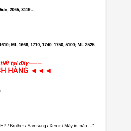
35dn, 2065, 3119…
610; ML 1666, 1710, 1740, 1750, 5100; ML 2525,
tiết tại đây———
ÁCH HÀNG ◄◄◄
i
 HP / Brother / Samsung / Xerox / Máy in màu …”