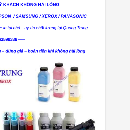
UÝ KHÁCH KHÔNG HÀI LÒNG
EPSON / SAMSUNG / XEROX / PANASONIC
c in tại nhà…uy tín chất lượng tại Quang Trung
63598336 —–
 – đúng giá – hoàn tiền khi không hài lòng