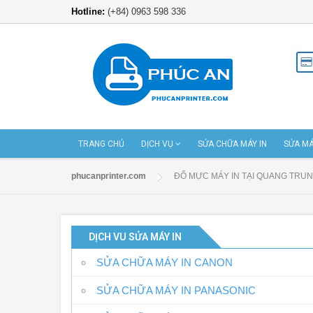
Hotline:
(+84) 0963 598 336
TRANG CHỦ
DỊCH VỤ
SỬA CHỮA MÁY IN
SỬA MÁ
phucanprinter.com
ĐỔ MỰC MÁY IN TẠI QUANG TRU
DỊCH VU SỬA MÁY IN
SỬA CHỮA MÁY IN CANON
SỬA CHỮA MÁY IN PANASONIC