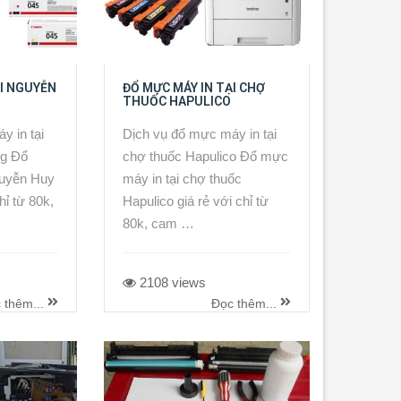
ẠI NGUYỄN
ĐỔ MỰC MÁY IN TẠI CHỢ
THUỐC HAPULICO
y in tại
Dịch vụ đổ mực máy in tại
g Đổ
chợ thuốc Hapulico Đổ mực
guyễn Huy
máy in tại chợ thuốc
hỉ từ 80k,
Hapulico giá rẻ với chỉ từ
80k, cam …
2108 views
 thêm...
Đọc thêm...