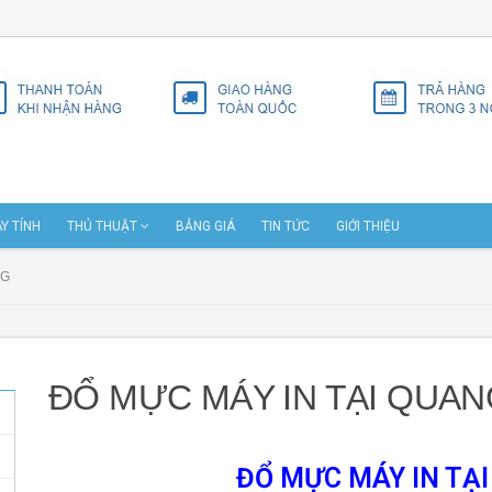
Y TÍNH
THỦ THUẬT
BẢNG GIÁ
TIN TỨC
GIỚI THIỆU
NG
ĐỔ MỰC MÁY IN TẠI QUA
ĐỔ MỰC MÁY IN TẠ