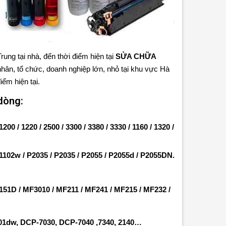
rung tại nhà
, đến thời điểm hiện tại
SỬA CHỮA
hân, tổ chức, doanh nghiệp lớn, nhỏ tại khu vực Hà
iểm hiện tại.
dòng:
200 / 1220 / 2500 / 3300 / 3380 / 3330 / 1160 / 1320 /
P1102w / P2035 / P2035 / P2055 / P2055d / P2055DN.
 / 151D / MF3010 / MF211 / MF241 / MF215 / MF232 /
01dw, DCP-7030, DCP-7040 ,7340, 2140…