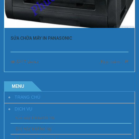
SỬA CHỮA MÁY IN PANASONIC
5247 views
Đọc thêm...
MENU
TRANG CHỦ
DỊCH VỤ
Sửa máy tính tại Hà Nội
Sửa máy in tai Hà Nội