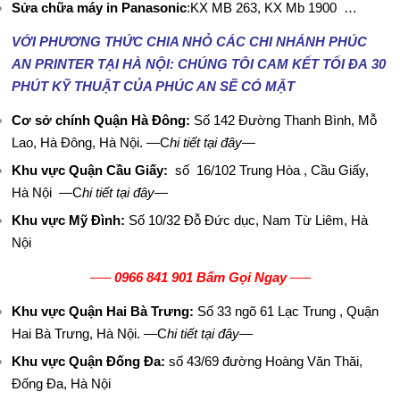
Sửa chữa máy in Panasonic
:KX MB 263, KX Mb 1900 …
TÍ
VỚI PHƯƠNG THỨC CHIA NHỎ CÁC CHI NHÁNH PHÚC
N
AN PRINTER TẠI HÀ N
ỘI: CHÚNG TÔI CAM KẾT TỐI ĐA
30
PHÚT KỸ THUẬT CỦA PHÚC AN SẼ CÓ MẶT
H
Cơ sở chính Quận Hà Đông:
Số 142 Đường Thanh Bình, Mỗ
T
Lao, Hà Đông, Hà Nội.
—C
hi tiết tại đây—
H
Khu vực Quận Cầu Giấy:
số 16/102 Trung Hòa , Cầu Giấy,
Hà Nội
—C
hi tiết tại đây—
Ủ
Khu vực Mỹ Đình:
Số 10/32 Đỗ Đức dục, Nam Từ Liêm, Hà
T
Nội
H
—–
0966 841 901 Bấm Gọi Ngay
—–
U
Khu vực Quận Hai Bà Trưng:
Số 33 ngõ 61 Lạc Trung , Quận
Hai Bà Trưng, Hà Nội.
—C
hi tiết tại
đây
—
Ậ
Khu vực Quận Đống Đa:
số 43/69 đường Hoàng Văn Thăi,
T
Đống Đa, Hà Nội