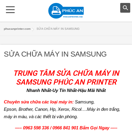
T
phucanprinter.com
SỬA CHỮA MÁY IN SAMSUNG
R
A
SỬA CHỮA MÁY IN SAMSUNG
N
G
TRUNG TÂM SỬA CHỮA MÁY IN
SAMSUNG PHÚC AN PRINTER
C
Nhanh Nhất-Uy Tín Nhất-Hậu Mãi Nhất
H
Chuyên sửa chữa các loại máy in:
Samsung,
Ủ
Epson,
Brother,
Canon, Hp, Xerox, Ricol….Máy in đen trắng,
máy in màu, và các thiết bị văn phòng.
D
—–
0963 598 336
/
0966 841 901
Bấm Gọi Ngay
—–
Ị