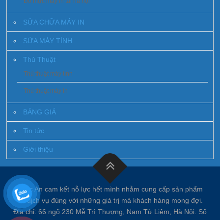
Đổ mực máy in tai hà nội
SỬA CHỮA MÁY IN
SỬA MÁY TÍNH
Thủ Thuật
Thủ thuật máy tính
Thủ thuật máy in
BẢNG GIÁ
Tin tức
Giới thiệu
Phúc An cam kết nỗ lực hết mình nhằm cung cấp sản phẩm
và dịch vụ đúng với những giá trị mà khách hàng mong đợi.
Địa chỉ: 66 ngõ 230 Mễ Trì Thượng, Nam Từ Liêm, Hà Nội. Số