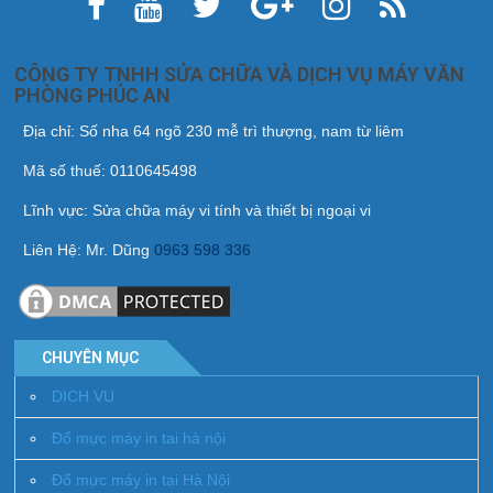
CÔNG TY TNHH SỬA CHỮA VÀ DỊCH VỤ MÁY VĂN
PHÒNG PHÚC AN
Địa chỉ: Số nha 64 ngõ 230 mễ trì thượng, nam từ liêm
Mã số thuế: 0110645498
Lĩnh vực: Sửa chữa máy vi tính và thiết bị ngoại vi
Liên Hệ: Mr. Dũng
0963 598 336
CHUYÊN MỤC
DICH VU
Đổ mực máy in tai hà nội
Đổ mực máy in tại Hà Nội