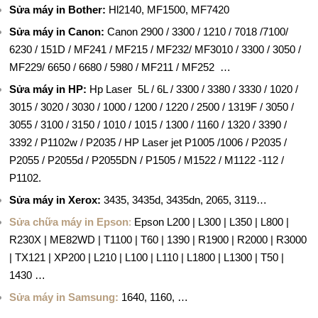
Sửa máy in Bother:
Hl2140, MF1500, MF7420
M
Sửa máy in Canon:
Canon 2900 / 3300 / 1210 / 7018 /7100/
Á
6230 / 151D / MF241 / MF215 / MF232/ MF3010 / 3300 / 3050 /
MF229/ 6650 / 6680 / 5980 / MF211 / MF252 …
Y
Sửa máy in HP:
Hp Laser 5L / 6L / 3300 / 3380 / 3330 / 1020 /
I
3015 / 3020 / 3030 / 1000 / 1200 / 1220 / 2500 / 1319F / 3050 /
3055 / 3100 / 3150 / 1010 / 1015 / 1300 / 1160 / 1320 / 3390 /
N
3392 / P1102w / P2035 / HP Laser jet P1005 /1006 / P2035 /
S
P2055 / P2055d / P2055DN / P1505 / M1522 / M1122 -112 /
P1102.
Ử
Sửa máy in Xerox:
3435, 3435d, 3435dn, 2065, 3119…
A
Sửa chữa máy in Epson
:
Epson L200 | L300 | L350 | L800 |
R230X | ME82WD | T1100 | T60 | 1390 | R1900 | R2000 | R3000
M
| TX121 | XP200 | L210 | L100 | L110 | L1800 | L1300 | T50 |
Á
1430 …
Sửa máy in Samsung:
1640, 1160, …
Y