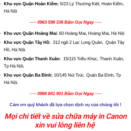
B
Khu vực Quận Hoàn Kiếm:
5/23 Lý Thường Kiệt, Hoàn Kiếm,
Hà Nội
Ả
—–
0963 598 336 Bấm Gọi Ngay
—–
N
Khu vực Quận Hoàng Mai
: 60 Hoàng Mai, Hoàng Mai, Hà Nội
G
Khu vực Quận Tây Hồ:
312 ngõ 2 Lạc Long Quân, Quận Tây
Hồ, Hà Nội.
G
Khu vực Quận Thanh Xuân:
15/115 Triều Khúc, Thanh Xuân,
I
Tp Hà Nội.
Á
Khu vực Quận Ba Đình:
10/145 Núi Trúc. Quận Ba Đình, Tp
Hà Nội.
T
—–
0966 841 901 Bấm Gọi Ngay
—–
I
Cảm ơn quý khách đã lựa chọn dịch vụ của chúng tôi !
N
Mọi chi tiết về sửa chữa máy in Canon
T
xin vui lòng liên hệ