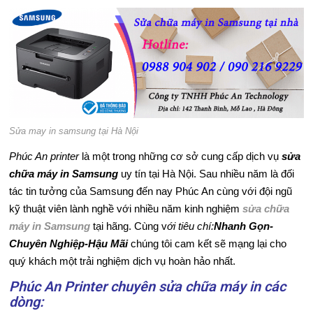
C
H
V
Ụ
Sửa may in samsung tại Hà Nội
S
Phúc An printer
là một trong những cơ sở cung cấp dịch vụ
sửa
Ử
chữa máy in Samsung
uy tín tại Hà Nội. Sau nhiều năm là đối
tác tin tưởng của Samsung đến nay Phúc An cùng với đội ngũ
A
kỹ thuật viên lành nghề với nhiều năm kinh nghiệm
sửa chữa
C
máy in Samsung
tại hãng. Cùng v
ới tiêu chí:
Nhanh Gọn-
Chuyên Nghiệp-Hậu Mãi
chúng tôi cam kết sẽ mạng lại cho
H
quý khách một trải nghiệm dịch vụ hoàn hảo nhất.
Ữ
Phúc An Printer chuyên sửa chữa máy in các
dòng:
A