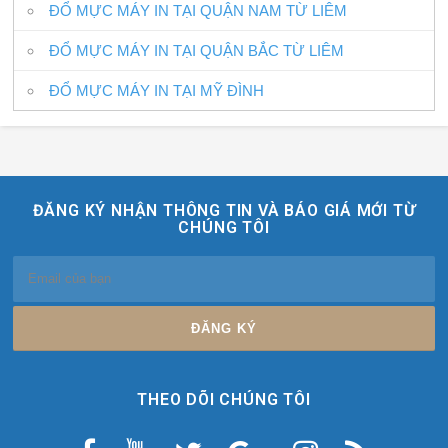
ĐỔ MỰC MÁY IN TẠI QUẬN NAM TỪ LIÊM
ĐỔ MỰC MÁY IN TẠI QUẬN BẮC TỪ LIÊM
ĐỔ MỰC MÁY IN TẠI MỸ ĐÌNH
ĐĂNG KÝ NHẬN THÔNG TIN VÀ BÁO GIÁ MỚI TỪ
CHÚNG TÔI
THEO DÕI CHÚNG TÔI