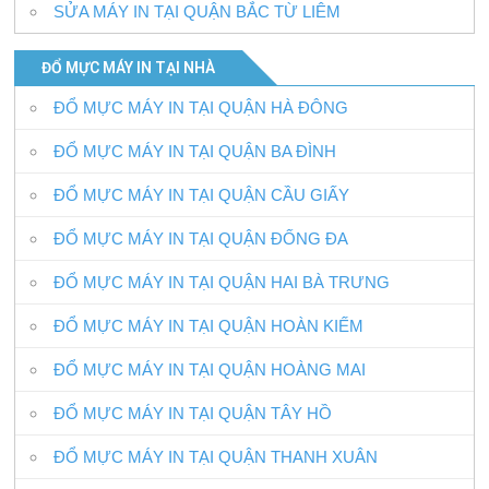
SỬA MÁY IN TẠI QUẬN BẮC TỪ LIÊM
ĐỔ MỰC MÁY IN TẠI NHÀ
ĐỔ MỰC MÁY IN TẠI QUẬN HÀ ĐÔNG
ĐỔ MỰC MÁY IN TẠI QUẬN BA ĐÌNH
ĐỔ MỰC MÁY IN TẠI QUẬN CẦU GIẤY
ĐỔ MỰC MÁY IN TẠI QUẬN ĐỐNG ĐA
ĐỔ MỰC MÁY IN TẠI QUẬN HAI BÀ TRƯNG
ĐỔ MỰC MÁY IN TẠI QUẬN HOÀN KIẾM
ĐỔ MỰC MÁY IN TẠI QUẬN HOÀNG MAI
ĐỔ MỰC MÁY IN TẠI QUẬN TÂY HỒ
ĐỔ MỰC MÁY IN TẠI QUẬN THANH XUÂN