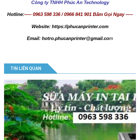
Ứ
Công ty TNHH Phúc An Technology
C
Hotline:
—–
0963 598 336
/
0966 841 901
Bấm Gọi Ngay
—–
G
Website: https://phucanprinter.com
I
Email: hotro.phucanprinter@gmail.co
m
Ớ
I
TIN LIÊN QUAN
T
H
I
Ệ
U