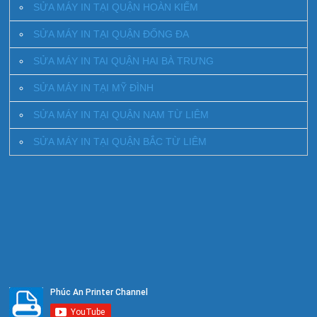
SỬA MÁY IN TẠI QUẬN HOÀN KIẾM
SỬA MÁY IN TẠI QUẬN ĐỐNG ĐA
SỬA MÁY IN TAI QUẬN HAI BÀ TRƯNG
SỬA MÁY IN TẠI MỸ ĐÌNH
SỬA MÁY IN TẠI QUẬN NAM TỪ LIÊM
SỬA MÁY IN TẠI QUẬN BẮC TỪ LIÊM