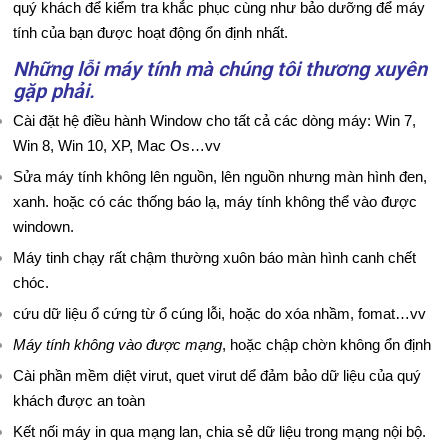
quý khách để kiểm tra khắc phục cùng như bảo dưỡng để máy
M
tính của bạn được hoạt động ổn định nhất.
Á
Những lỗi máy tính mà chúng tôi thương xuyên
gặp phải.
Y
Cài đặt hệ điều hành Window cho tất cả các dòng máy: Win 7,
I
Win 8, Win 10, XP, Mac Os…vv
Sửa máy tính không lên nguồn
, lên nguồn nhưng màn hình đen,
N
xanh. hoặc có các thống báo lạ, máy tính không thể vào được
S
windown.
Máy tinh chạy rất chậm thường xuôn báo màn hình canh chết
Ử
chóc.
A
cứu dữ liệu ổ cứng
từ ổ cúng lỗi, hoặc do xóa nhầm, fomat…vv
Máy tính không vào được mạng
, hoặc chập chờn không ổn định
M
Cài phần mềm diệt virut, quet virut dể đảm bảo dữ liệu của quý
Á
khách được an toàn
Y
Kết nối máy in qua mạng lan, chia sẻ dữ liệu trong mạng nội bộ.