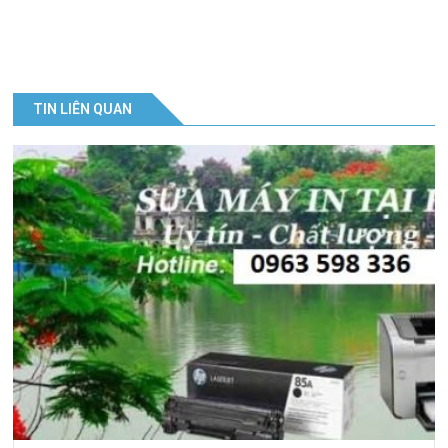
Ứ
C
G
TIN LIÊN QUAN
I
Ớ
I
T
H
I
Ệ
U