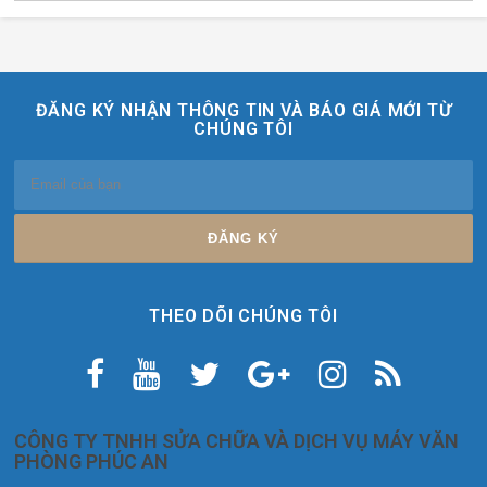
ĐĂNG KÝ NHẬN THÔNG TIN VÀ BÁO GIÁ MỚI TỪ
CHÚNG TÔI
THEO DÕI CHÚNG TÔI
CÔNG TY TNHH SỬA CHỮA VÀ DỊCH VỤ MÁY VĂN
PHÒNG PHÚC AN