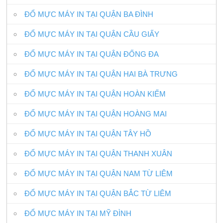
ĐỔ MỰC MÁY IN TẠI QUẬN BA ĐÌNH
ĐỔ MỰC MÁY IN TẠI QUẬN CẦU GIẤY
ĐỔ MỰC MÁY IN TẠI QUẬN ĐỐNG ĐA
ĐỔ MỰC MÁY IN TẠI QUẬN HAI BÀ TRƯNG
ĐỔ MỰC MÁY IN TẠI QUẬN HOÀN KIẾM
ĐỔ MỰC MÁY IN TẠI QUẬN HOÀNG MAI
ĐỔ MỰC MÁY IN TẠI QUẬN TÂY HỒ
ĐỔ MỰC MÁY IN TẠI QUẬN THANH XUÂN
ĐỔ MỰC MÁY IN TẠI QUẬN NAM TỪ LIÊM
ĐỔ MỰC MÁY IN TẠI QUẬN BẮC TỪ LIÊM
ĐỔ MỰC MÁY IN TẠI MỸ ĐÌNH