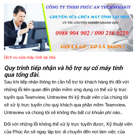
C
H
V
Ụ
Dịch vu sửa máy tính tại nhà
S
Quy trình tiếp nhận và hỗ trợ sự cố máy tinh
Ử
qua tổng đài.
Sau khi tiếp nhận thông tin cần hỗ trợ từ khách hàng thì đối với
A
những lỗi liên quan đến phần mềm ứng dụng có thể xử lý trực
C
tuyến qua Teamview, Untraview thì kỹ thuật viên của chúng tôi
sẽ xử lý trực tuyến cho quý khách qua phần mềm Teamview,
H
Untraview và chúng tôi sẽ
không thu bất cứ khoản phí nào
..
Ữ
Đối với những lỗi không thể xử lý trực tuyến được, Kỹ thuật viên
của Phúc An sẽ ngay lập tức di chuyển đến nơi làm việc của
A