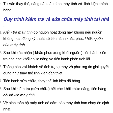
Tư vấn thay thế, nâng cấp cấu hình máy tình với linh kiện chính
TÍ
hãng.
N
Quy trình kiểm tra và sửa chũa máy tính tai nhà
.
H
Kiểm tra máy tính
có nguồn hoạt động hay không nếu nguồn
T
không hoạt đông kỹ thuật sẽ tiến hành khắc phục
khối nguồn
H
của máy tính
.
Sau khi xác nhận ( khắc phục xong khối nguồn ) tiến hành kiềm
Ủ
tra các các khối chức năng và tiến hành phân tích lỗi.
T
Thông báo với khách về tình trạng máy và phương án giải quyết
cũng như thay thế linh kiện cần thiết.
H
Tiến hành sửa chữa, thay thế linh kiện đã hỏng.
U
Sau khi kiểm tra (sửa chữa) hết các khối chức năng, tiến hàng
cài lại win máy tính
..
Ậ
Vệ sinh toàn bộ máy tính để đảm bảo máy tính bạn chạy ộn định
T
nhất.