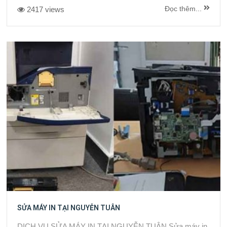
Đọc thêm...
2417 views
SỬA MÁY IN TẠI NGUYỄN TUÂN
DỊCH VỤ SỬA MÁY IN TẠI NGUYỄN TUÂN Sửa máy in