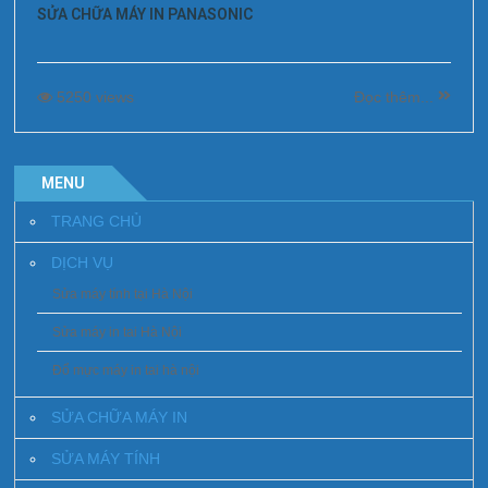
SỬA CHỮA MÁY IN PANASONIC
5250 views
Đọc thêm...
MENU
TRANG CHỦ
DỊCH VỤ
Sửa máy tính tại Hà Nội
Sửa máy in tai Hà Nội
Đổ mực máy in tai hà nội
SỬA CHỮA MÁY IN
SỬA MÁY TÍNH