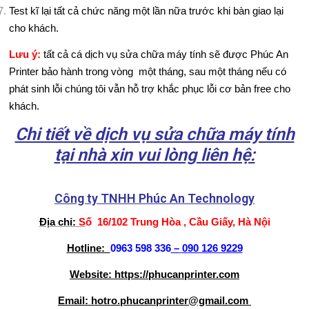
B
Test kĩ lại tất cả chức năng một lần nữa trước khi bàn giao lại
cho khách.
Ả
Lưu ý:
tất cả cá dịch vụ sửa chữa máy tính sẽ được Phúc An
N
Printer bảo hành trong vòng một tháng, sau một tháng nếu có
phát sinh lỗi chúng tôi vẫn hỗ trợ khắc phục lỗi cơ bản free cho
G
khách.
G
Chi tiết về dịch vụ sửa chữa máy tính
I
tại nhà xin vui lòng liên hệ:
Á
Công ty TNHH Phúc An Technology
T
Địa chỉ:
S
ố 16/102 Trung Hòa , Cầu Giấy, Hà Nội
I
Hotline:
0963 598 336
–
090 126 9229
N
Website: https://phucanprinter.com
T
Email: hotro.phucanprinter@gmail.com