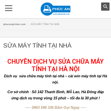
T
phucanprinter.com
SỬA MÁY TÍNH TẠI NHÀ
R
A
SỬA MÁY TÍNH TẠI NHÀ
N
G
CHUYÊN DỊCH VỤ SỬA CHỮA MÁY
TÍNH TẠI HÀ NỘI
C
Dịch vụ sửa chữa máy tính tại nhà – cài win máy tính tại Hà
H
nội.
Ủ
Cơ sở chính
:
Số
142 Thanh Bình, Mỗ Lao, Hà Đông
đáp
ứng dịch vụ trong vòng 15 phút – tối đa là 30 phút !
D
—–
0963 598 336 Bấm Gọi Ngay
—–
Ị