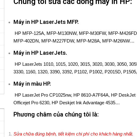
Chúng tôi sửa các dòng máy in HP:
Máy in HP LaserJets MFP.
HP MFP-125A, MFP-M130NW, MFP-M30FW, MFP-M426FD
MFP-402DN, MFP-M227FDW, MFP-M28A, MFP-M26NW…
Máy in HP LaserJets.
HP LaserJets 1010, 1015, 1020, 3015, 3020, 3030, 3050, 3055
3330, 1160, 1320, 3390, 3392, P1102, P1002, P2015D, P15
Máy in màu HP.
HP LaserJet Pro CP1025nw, HP 8610-A7F64A, HP DeskJet G
Officejet Pro 6230, HP Deskjet Ink Advantage 4535…
Phương châm của chúng tôi là:
Sửa chữa đúng bệnh, tiết kiệm chi phí cho khách hàng nhất.