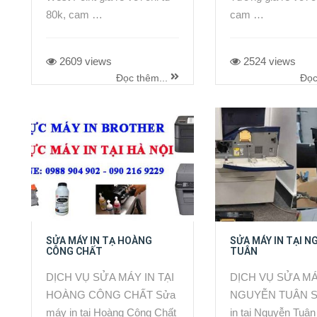
80k, cam …
cam …
2609 views
2524 views
Đọc thêm...
Đọc
SỬA MÁY IN TẠ HOÀNG
SỬA MÁY IN TẠI N
CÔNG CHẤT
TUÂN
DỊCH VỤ SỬA MÁY IN TẠI
DỊCH VỤ SỬA MÁ
HOÀNG CÔNG CHẤT Sửa
NGUYỄN TUÂN S
máy in tại Hoàng Công Chất
in tại Nguyễn Tuân 