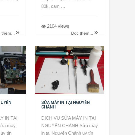
80k, cam …
2104 views
 thêm...
Đọc thêm...
GUYỄN
SỬA MÁY IN TẠI NGUYỄN
CHÁNH
Y IN TẠI
DỊCH VỤ SỬA MÁY IN TẠI
ửa máy
NGUYỄN CHÁNH Sửa máy
uy tín
in tại Nguyễn Chánh uy tín