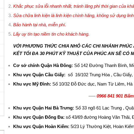
Khắc phục sửa lỗi nhanh nhất, tránh lãng phí thời gian của kh
Sửa chữa linh kiện là linh kiện chính hãng, không sử dụng lin
Bảo hành tại nhà, miễn phí.
Lấy uy tín tạo niềm tin cho khách hàng.
VỚI PHƯƠNG THỨC CHIA NHỎ CÁC CHI NHÁNH PHÚC A
KẾT TỐI ĐA
30 PHÚT KỸ THUẬT CỦA PHÚC AN SẼ CÓ 
Cơ sở chính Quận Hà Đông:
Số 142 Đường Thanh Bình, Mỗ
Khu vực Quận Cầu Giấy:
số 16/102 Trung Hòa , Cầu Giấy
Khu vực Mỹ Đình:
Số 10/32 Đỗ Đức dục, Nam Từ Liêm, Hà 
—–
0966 841 901 Bấm
Khu vực Quận Hai Bà Trưng:
Số 33 ngõ 61 Lạc Trung , Quậ
Khu vực Quận Đống Đa:
số 43/69 đường Hoàng Văn Thăi, 
Khu vực Quận Hoàn Kiếm:
5/23 Lý Thường Kiệt, Hoàn Kiếm