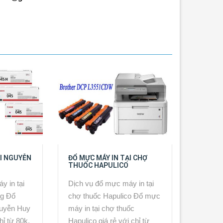
ẠI NGUYỄN
ĐỔ MỰC MÁY IN TẠI CHỢ
THUỐC HAPULICO
y in tại
Dịch vụ đổ mực máy in tại
g Đổ
chợ thuốc Hapulico Đổ mực
guyễn Huy
máy in tại chợ thuốc
hỉ từ 80k,
Hapulico giá rẻ với chỉ từ