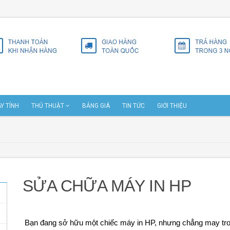
Y TÍNH
THỦ THUẬT
BẢNG GIÁ
TIN TỨC
GIỚI THIỆU
SỬA CHỮA MÁY IN HP
Bạn đang sở hữu một chiếc máy in HP, nhưng chẳng may trong