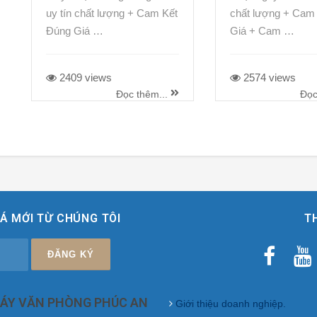
uy tín chất lượng + Cam Kết
chất lượng + Cam
Đúng Giá …
Giá + Cam …
2409 views
2574 views
Đọc thêm...
Đọc
Á MỚI TỪ CHÚNG TÔI
T
MÁY VĂN PHÒNG PHÚC AN
Giới thiệu doanh nghiệp.