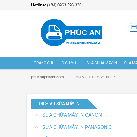
Hotline:
(+84) 0963 598 336
TRANG CHỦ
DỊCH VỤ
SỬA CHỮA MÁY IN
SỬA MÁ
phucanprinter.com
SỬA CHỮA MÁY IN HP
DỊCH VU SỬA MÁY IN
SỬA CHỮA MÁY IN CANON
SỬA CHỮA MÁY IN PANASONIC