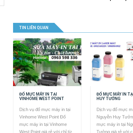
TIN LIÊN QUAN
ĐỔ MỰC MÁY IN TẠI
ĐỔ MỰC MÁY IN T
VINHOME WEST POINT
HUY TƯỞNG
Dịch vụ đổ mực máy in tại
Dịch vụ đổ mực má
Vinhome West Point Đổ
Nguyễn Huy Tưởn
mực máy in tại Vinhome
mực máy in tại N
West Point giá rẻ với chỉ từ
Tưởng giá rẻ với c