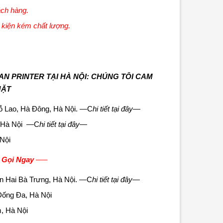
ách hàng.
h kiện kém chất lượng.
N PRINTER TẠI HÀ N
ỘI: CHÚNG TÔI CAM
MẶT
 Lao, Hà Đông, Hà Nội.
—C
hi tiết tại đây—
, Hà Nội
—C
hi tiết tại đây—
Nội
 Gọi Ngay
—–
n Hai Bà Trưng, Hà Nội.
—C
hi tiết tại
đây
—
Đống Đa, Hà Nội
, Hà Nội