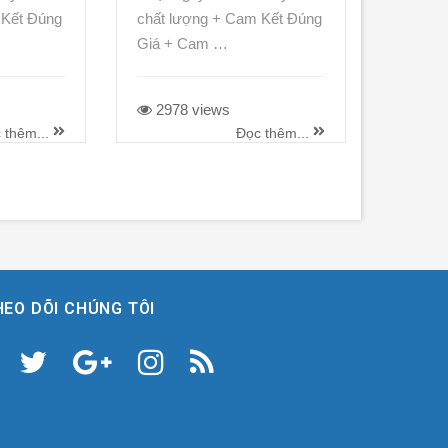
 Kết Đúng
chất lượng + Cam Kết Đúng
Giá + Cam …
2978 views
 thêm...
Đọc thêm...
HEO DÕI CHÚNG TÔI