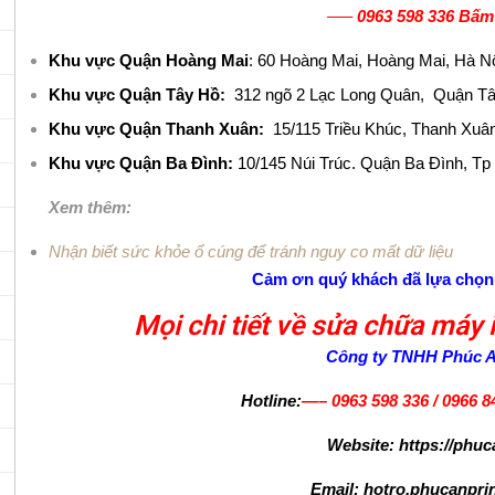
—–
0963 598 336 Bấm
Khu vực Quận Hoàng Mai
: 60 Hoàng Mai, Hoàng Mai, Hà N
Khu vực Quận Tây Hồ:
312 ngõ 2 Lạc Long Quân, Quận Tâ
Khu vực Quận Thanh Xuân:
15/115 Triều Khúc, Thanh Xuân
Khu vực Quận Ba Đình:
10/145 Núi Trúc. Quận Ba Đình, Tp
Xem thêm:
Nhận biết sức khỏe ổ cúng để tránh nguy co mất dữ liệu
Cảm ơn quý khách đã lựa chọn 
Mọi chi tiết về sửa chữa máy i
Công ty TNHH Phúc A
Hotline:
—–
0963 598 336
/
0966 8
Website: https://phuc
Email: hotro.phucanpr