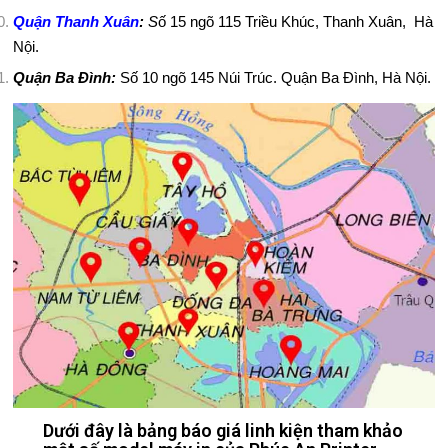
TÍ
Quận Thanh Xuân
:
S
ố 15 ngõ 115 Triều Khúc, Thanh Xuân, Hà
Nội.
N
Quận Ba Đình:
Số 10 ngõ 145 Núi Trúc. Quận Ba Đình, Hà Nội.
H
T
H
Ủ
T
H
U
Ậ
T
Dưới đây là bảng báo giá linh kiện tham khảo