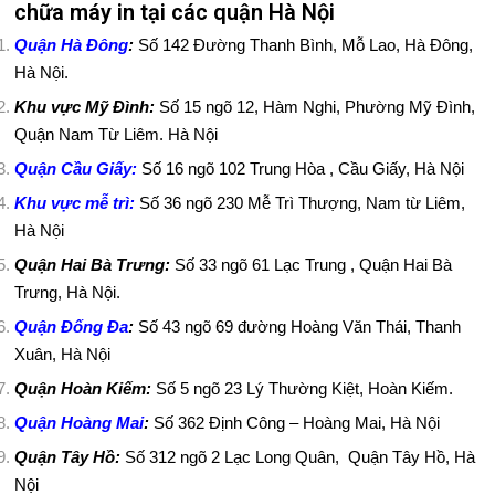
chữa máy in tại các quận Hà Nội
M
Quận Hà Đông
:
Số 142 Đường Thanh Bình, Mỗ Lao, Hà Đông,
Á
Hà Nội.
Khu vực Mỹ Đình:
Số 15 ngõ 12, Hàm Nghi, Phường Mỹ Đình,
Y
Quận Nam Từ Liêm. Hà Nội
I
Quận Cầu Giấy
:
Số 16 ngõ 102 Trung Hòa , Cầu Giấy, Hà Nội
Khu vực mễ trì
:
Số 36 ngõ 230 Mễ Trì Thượng, Nam từ Liêm,
N
Hà Nội
S
Quận Hai Bà Trưng:
Số 33 ngõ 61 Lạc Trung , Quận Hai Bà
Trưng, Hà Nội.
Ử
Quận Đống Đa
:
Số 43 ngõ 69 đường Hoàng Văn Thái, Thanh
A
Xuân, Hà Nội
M
Quận Hoàn Kiếm:
Số 5 ngõ 23 Lý Thường Kiệt, Hoàn Kiếm.
Quận Hoàng Mai
:
Số 362 Định Công – Hoàng Mai, Hà Nội
Á
Quận Tây Hồ:
Số 312 ngõ 2 Lạc Long Quân, Quận Tây Hồ, Hà
Y
Nội