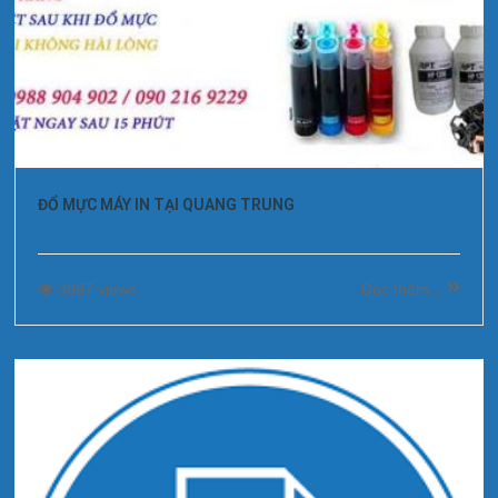
ĐỔ MỰC MÁY IN TẠI QUANG TRUNG
3897 views
Đọc thêm...