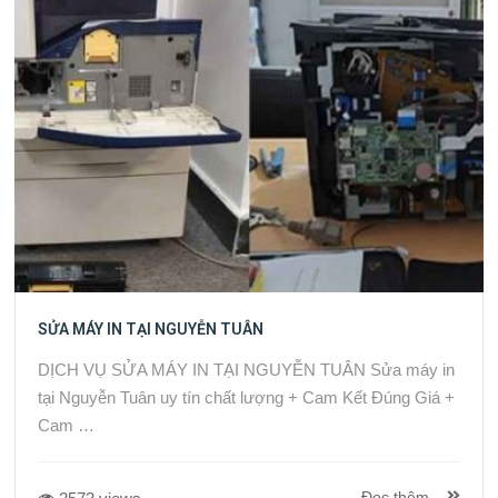
SỬA MÁY IN TẠI NGUYỄN TUÂN
DỊCH VỤ SỬA MÁY IN TẠI NGUYỄN TUÂN Sửa máy in
tại Nguyễn Tuân uy tín chất lượng + Cam Kết Đúng Giá +
Cam …
Đọc thêm...