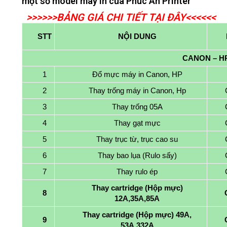
một số model máy in của Phúc An Printer
B
>>>>>>BẢNG GIÁ CHI TIẾT TẠI ĐÂY<
<<<<<
Ả
STT
NỘI DUNG
N
CANON – H
G
1
Đổ mực máy in Canon, HP
G
2
Thay trống máy in Canon, Hp
I
3
Thay trống 05A
4
Thay gạt mực
Á
5
Thay trục từ, trục cao su
T
6
Thay bao lụa (Rulo sấy)
I
7
Thay rulo ép
N
Thay cartridge (Hộp mực)
8
12A,35A,85A
T
Thay cartridge (Hộp mực) 49A,
9
53A.332A