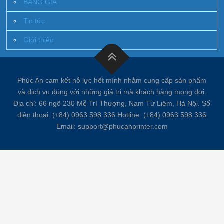
BẢNG GIÁ
Tin tức
Giới thiệu
Phúc An cam kết nỗ lực hết mình nhằm cung cấp sản phẩm
và dịch vụ đúng với những giá trị mà khách hàng mong đợi.
Địa chỉ: 66 ngõ 230 Mễ Trì Thượng, Nam Từ Liêm, Hà Nội. Số
điện thoại: (+84) 0963 598 336 Hotline: (+84) 0963 598 336
Email: support@phucanprinter.com