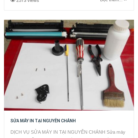
2573 views
SỬA MÁY IN TẠI NGUYỄN CHÁNH
DỊCH VỤ SỬA MÁY IN TẠI NGUYỄN CHÁNH Sửa máy