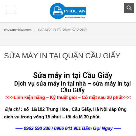
T
phucanprinter.com
SỬA MÁY IN TẠI QUẬN CẦU GIẤY
R
A
SỬA MÁY IN TẠI QUẬN CẦU GIẤY
N
G
Sửa máy in tại Cầu Giấy
Dịch vụ sửa máy in tại nhà – sửa máy in tại
C
Cầu Giấy
>>>Linh kiện hãng – Kỹ thuật giỏi – Có mặt sau 20 phút<<<
H
Địa chỉ :
số 16/102 Trung Hòa , Cầu Giấy, Hà Nội đáp ứng
Ủ
dịch vụ trong vòng 15 phút – tối đa là 30 phút.
D
—–
0963 598 336
/
0966 841 901
Bấm Gọi Ngay
—–
Ị