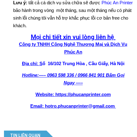
Lưu ý:
tất cả cá dịch vụ sửa chữa sẽ được
Phúc An Printer
bảo hành trong vòng một tháng, sau một tháng nếu có phát
sinh lỗi chúng tôi vẫn hỗ trợ khắc phục lỗi cơ bản free cho
khách.
Mọi chi tiết xin vui lòng liên hệ
Công ty TNHH Công Nghệ Thương Mại và Dịch Vụ
Phúc An
Địa chỉ: S
ố 16/102 Trung Hòa , Cầu Giấy, Hà Nội
Hotline:
—–
0963 598 336
/
0966 841 901
Bấm Gọi
Ngay
—–
Website: https://phucanprinter.com
Email: hotro.phucanprinter@gmail.com
TIN LIÊN QUAN