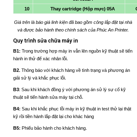
Ứ
10
Thay cartridge (Hộp mực) 05A
C
Giá trên là báo giá linh kiện đã bao gồm công lắp đặt tại nhà
G
và được bảo hành theo chính sách của Phúc An Printer.
I
Quy trình sửa chữa máy in
Ớ
B1:
Trong trường hợp máy in vẫn lên nguồn kỹ thuật sẽ tiến
hành in thử để xác nhân lỗi.
I
B2.
Thông báo với khách hàng về tình trạng và phương án
T
giải sử lý và khắc phục lỗi.
H
B3
: Sau khi khách đồng ý với phương án sử lý sự cố kỹ
thuật sẽ tiến hành sửa máy tại chỗ.
I
B4:
Sau khi khắc phục lỗi máy in kỹ thuật in test thử lại thật
Ệ
kỹ rồi tiền hành lắp đặt lại cho khác hàng
U
B5:
Phiếu bảo hành cho khách hàng.