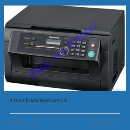
SỬA CHỮA MÁY IN PANASONIC
5242 views
Đọc thêm...