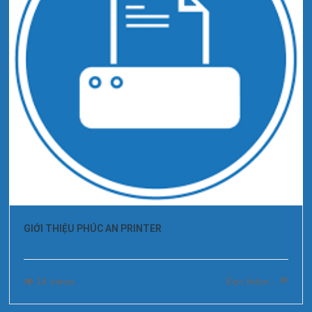
GIỚI THIỆU PHÚC AN PRINTER
14 views
Đọc thêm...