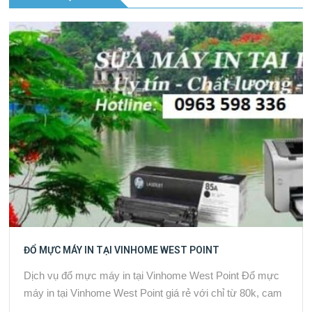
ĐỔ MỰC MÁY IN TẠI VINHOME WEST POINT
Dịch vụ đổ mực máy in tại Vinhome West Point Đổ mực
máy in tại Vinhome West Point giá rẻ với chỉ từ 80k, cam
…