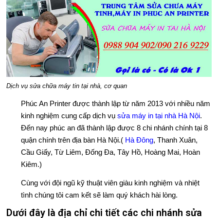
C
H
V
Ụ
Dịch vụ sửa chữa máy tin tại nhà, cơ quan
S
Phúc An Printer được thành lập từ năm 2013 với nhiều năm
Ử
kinh nghiệm cung cấp dịch vụ
sửa máy in tại nhà Hà Nội
.
Đến nay phúc an đã thành lập được 8 chi nhánh chính tại 8
A
quận chính trên địa bàn Hà Nội.(
Hà Đông
, Thanh Xuân,
Cầu Giấy, Từ Liêm, Đống Đa, Tây Hồ, Hoàng Mai, Hoàn
C
Kiêm.)
H
Cùng với đội ngũ kỹ thuật viên giàu kinh nghiệm và nhiệt
Ữ
tình chúng tôi cam kết sẽ làm quý khách hài lòng.
A
Dưới đây là địa chỉ chi tiết các chi nhánh sửa