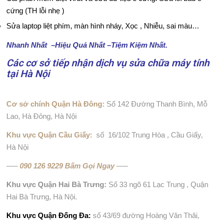
Ứ
cứng (TH lỗi nhẹ )
C
Sửa laptop liệt phím, màn hình nháy, Xọc , Nhiễu, sai màu…
G
Nhanh Nhất –Hiệu Quả Nhất –Tiệm Kiệm Nhất.
I
Các cơ sở tiếp nhận dịch vụ sửa chữa máy tính
tại Hà Nội
Ớ
I
Cơ sở chính Quận Hà Đông:
Số 142 Đường Thanh Bình, Mỗ
Lao, Hà Đông, Hà Nội
T
Khu vực Quận Cầu Giấy:
số 16/102 Trung Hòa , Cầu Giấy,
H
Hà Nội
I
—–
090 126 9229 Bấm Gọi Ngay
—–
Ệ
Khu vực Quận Hai Bà Trưng:
Số 33 ngõ 61 Lạc Trung , Quận
Hai Bà Trưng, Hà Nội.
U
Khu vực Quận Đống Đa:
số 43/69 đường Hoàng Văn Thăi,