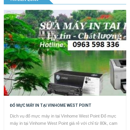
ĐỔ MỰC MÁY IN TẠI VINHOME WEST POINT
Dịch vụ đổ mực máy in tại Vinhome West Point Đổ mực
máy in tại Vinhome West Point giá rẻ với chỉ từ 80k, cam