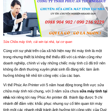
C
H
V
Ụ
Sửa Chữa máy tính, cài win tại nhà, tại cơ quan
S
Cùng với sự phát trển của xã hôi hiện nay thì máy tính là một
trong nhưng thiết bị không thế thiếu đối với cá nhân cũng như
Ử
doanh nghiêp, chình vì vậy những chiếc máy tính cũ đã trở nên
A
không ổn định thường xuyên phát sinh lỗi đáng tiếc làm ảnh
hưởng không hề nhỏ tới công việc của các bạn.
C
Vì thế Phúc An Printer với 5 năm hoat động trong lĩnh vực
sửa
H
chữa máy tính
nói chung, với 3 năm sửa chưa
sữa máy tinh tại
nhà
nói riêng tới nay Phúc An printer đã thành lập được 9 chi
Ữ
nhánh để đảm việc khắc phục nhưng sự cố liên quan tới máy
A
tính một các nhanh nhất tránh ảnh hưởng tới công việc của Quý