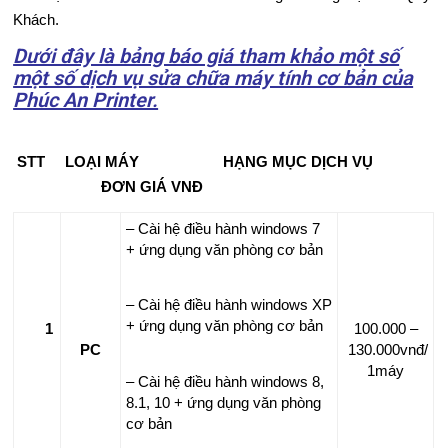
Khách.
M
Dưới đây là bảng báo giá tham khảo một số
Á
một số dịch vụ sửa chữa máy tính cơ bản của
Phúc An Printer.
Y
I
STT LOẠI MÁY HẠNG MỤC DỊCH VỤ
N
ĐƠN GIÁ VNĐ
S
– Cài hệ điều hành windows 7
+ ứng dụng văn phòng cơ bản
Ử
– Cài hệ điều hành windows XP
A
+ ứng dụng văn phòng cơ bản
1
100.000 –
M
PC
130.000vnđ/
1máy
– Cài hệ điều hành windows 8,
Á
8.1, 10 + ứng dụng văn phòng
cơ bản
Y