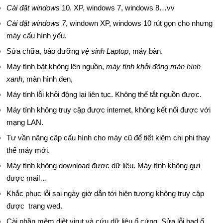
B
Cài đặt windows
10. XP, windows 7, windows 8…vv
Cài đặt windows 7
, windown XP, windows 10 rút gọn cho nhưng
Ả
máy cấu hình yếu.
N
Sửa chữa, bảo dưỡng
vệ sinh Laptop
, máy bàn.
G
Máy tính bật không lên nguồn,
máy tính khởi động màn hình
xanh
, màn hình đen,
G
Máy tính lỗi khỏi động lại liên tục. Không thể tắt nguồn được.
I
Máy tính không truy cập được internet, không kết nối được với
mạng LAN.
Á
Tư vần nâng câp cấu hình cho máy cũ để tiết kiệm chi phi thay
T
thế máy mới.
I
Máy tính không download được dữ liệu. Máy tính không gưi
được mail…
N
Khắc phục lỗi sai ngày giờ dẫn tới hiện tượng không truy cập
T
được trang wed.
Cài phần mêm diệt virut và cứu dữ liệu ổ cứng. Sửa lỗi bad ổ