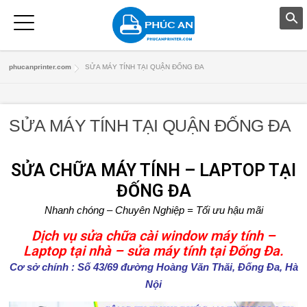
T
phucanprinter.com
SỬA MÁY TÍNH TẠI QUẬN ĐỐNG ĐA
R
A
SỬA MÁY TÍNH TẠI QUẬN ĐỐNG ĐA
N
G
SỬA CHỮA MÁY TÍNH – LAPTOP TẠI
ĐỐNG ĐA
C
Nhanh chóng – Chuyên Nghiệp = Tối ưu hậu mãi
H
Dịch vụ sửa chữa cài window máy tính –
Ủ
Laptop tại nhà – sửa máy tính tại Đống Đa.
Cơ sở chính
:
Số 43/69 đường Hoàng Văn Thăi, Đống Đa, Hà
D
Nội
Ị