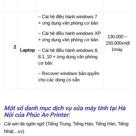
TÍ
– Cài hệ điều hành windows 7
N
+ ứng dụng văn phòng cơ bản
H
– Cài hệ điều hành windows XP
130.000 –
+ ứng dụng văn phòng cơ bản
T
150.000vnđ/
2
1máy
Laptop
– Cài hệ điều hành windows 8,
H
8.1, 10 + ứng dụng văn phòng
cơ bản
Ủ
– Recover windows bản quyền
T
cho các dòng có sẵn
H
U
Một số danh mục dịch vụ sửa máy tính tại Hà
Nội của Phúc An Printer:
Ậ
Cài win đa ngôn ngữ
(Tiếng Trung, Tiếng Hàn, Tiếng Hàn, Tiếng
T
Nhật…vv)