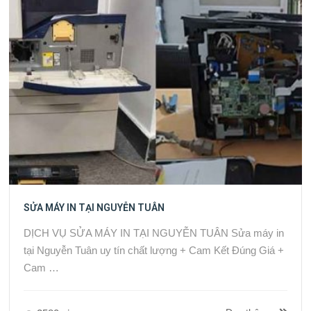
SỬA MÁY IN TẠI NGUYỄN TUÂN
DỊCH VỤ SỬA MÁY IN TẠI NGUYỄN TUÂN Sửa máy in
tại Nguyễn Tuân uy tín chất lượng + Cam Kết Đúng Giá +
Cam …