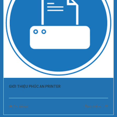
GIỚI THIỆU PHÚC AN PRINTER
14 views
Đọc thêm...