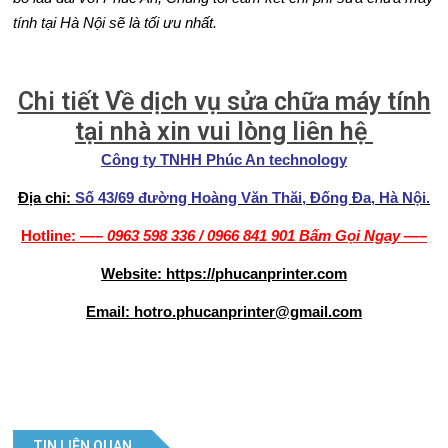
tính tại Hà Nội sẽ là tối ưu nhất.
Chi tiết Về dịch vụ sửa chữa máy tính
tại nhà xin vui lòng liên hệ
Công ty TNHH Phúc An technology
Địa chỉ:
Số 43/69 đường Hoàng Văn Thăi, Đống Đa, Hà Nội.
Hotline:
—–
0963 598 336
/
0966 841 901
Bấm Gọi Ngay
—–
Website: https://phucanprinter.com
Email: hotro.phucanprinter@gmail.com
TIN LIÊN QUAN