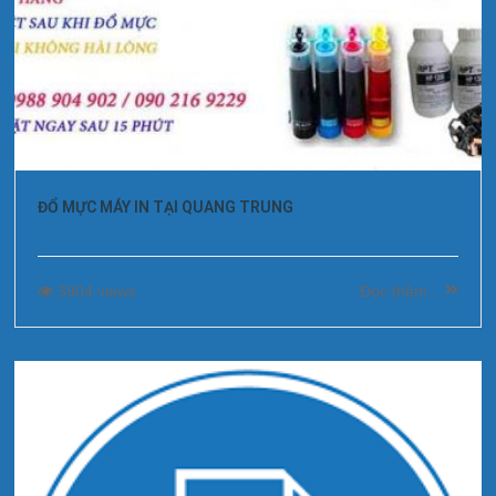
ĐỔ MỰC MÁY IN TẠI QUANG TRUNG
3904 views
Đọc thêm...