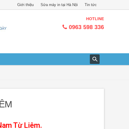
Giới thiệu
Sửa máy in tại Hà Nội
Tin tức
HOTLINE
0963 598 336
IÊM
 Nam Từ Liêm.