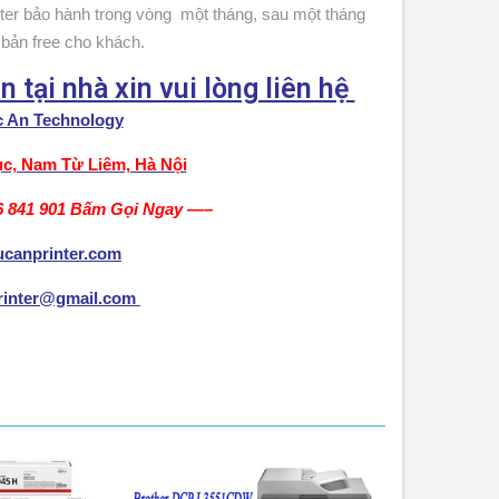
ter bảo hành trong vòng một tháng, sau một tháng
ơ bản free cho khách.
n tại nhà xin vui lòng liên hệ
 An Technology
c, Nam Từ Liêm, Hà Nội
6 841 901
Bấm Gọi Ngay
—–
hucanprinter.com
printer@gmail.com