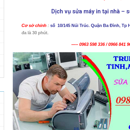
Dịch vụ sửa máy in tại nhà – 
Cơ sở chính
:
số 10/145 Núi Trúc. Quận Ba Đình, Tp 
đa là 30 phút.
—–
0963 598 336
/
0966 841 9