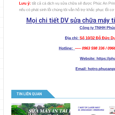
Lưu ý:
tất cả cá dịch vụ sửa chữa sẽ được Phúc An Prin
nếu có phát sinh lỗi chúng tôi vẫn hỗ trợ khắc phục lỗi c
Mọi chi tiết DV
sửa chữa máy ti
Công ty TNHH Phúc
Địa chỉ:
Số 10/32 Đỗ Đức Dụ
Hotline:
—–
0963 598 336
/
096
Website: https://p
Email: hotro.phucan
TIN LIÊN QUAN