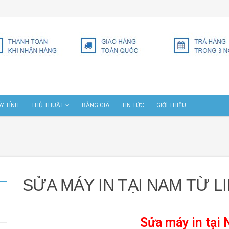
Y TÍNH
THỦ THUẬT
BẢNG GIÁ
TIN TỨC
GIỚI THIỆU
SỬA MÁY IN TẠI NAM TỪ L
Sửa máy in tại