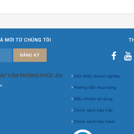
Á MỚI TỪ CHÚNG TÔI
T
MÁY VĂN PHÒNG PHÚC AN
Giới thiệu doanh nghiệp.
êm
Hướng dẫn mua hàng.
Điều khoản sử dụng.
Chính sách bảo mật
Chính sách bảo hành