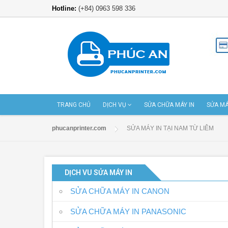
Hotline:
(+84) 0963 598 336
TRANG CHỦ
DỊCH VỤ
SỬA CHỮA MÁY IN
SỬA MÁ
phucanprinter.com
SỬA MÁY IN TẠI NAM TỪ LIÊM
DỊCH VU SỬA MÁY IN
SỬA CHỮA MÁY IN CANON
SỬA CHỮA MÁY IN PANASONIC