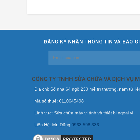
ĐĂNG KÝ NHẬN THÔNG TIN VÀ BÁO GI
CÔNG TY TNHH SỬA CHỮA VÀ DỊCH VỤ 
Địa chỉ: Số nha 64 ngõ 230 mễ trì thượng, nam từ li
Mã số thuế: 0110645498
Lĩnh vực: Sửa chữa máy vi tính và thiết bị ngoại vi
Liên Hệ: Mr. Dũng
0963 598 336