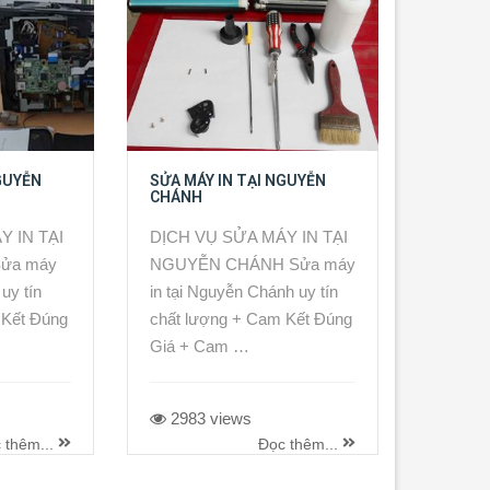
GUYỄN
SỬA MÁY IN TẠI NGUYỄN
CHÁNH
Y IN TẠI
DỊCH VỤ SỬA MÁY IN TẠI
ửa máy
NGUYỄN CHÁNH Sửa máy
uy tín
in tại Nguyễn Chánh uy tín
 Kết Đúng
chất lượng + Cam Kết Đúng
Giá + Cam …
2983 views
 thêm...
Đọc thêm...