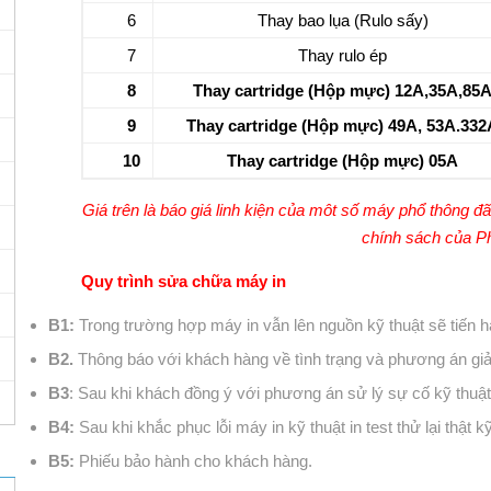
6
Thay bao lụa (Rulo sấy)
7
Thay rulo ép
8
Thay cartridge (Hộp mực) 12A,35A,85
9
Thay cartridge (Hộp mực) 49A, 53A.332
10
Thay cartridge (Hộp mực) 05A
Giá trên là báo giá linh kiện của môt số máy phổ thông đ
chính sách của Ph
Quy trình sửa chữa máy in
B1:
Trong trường hợp máy in vẫn lên nguồn kỹ thuật sẽ tiến hà
B2.
Thông báo với khách hàng về tình trạng và phương án giải
B3
: Sau khi khách đồng ý với phương án sử lý sự cố kỹ thuật
B4:
Sau khi khắc phục lỗi máy in kỹ thuật in test thử lại thật k
B5:
Phiếu bảo hành cho khách hàng.