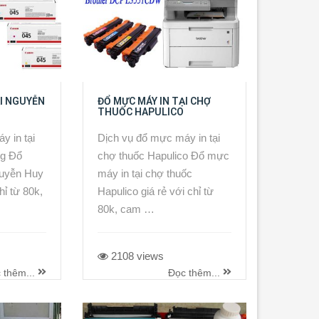
ẠI NGUYỄN
ĐỔ MỰC MÁY IN TẠI CHỢ
THUỐC HAPULICO
y in tại
Dịch vụ đổ mực máy in tại
g Đổ
chợ thuốc Hapulico Đổ mực
guyễn Huy
máy in tại chợ thuốc
hỉ từ 80k,
Hapulico giá rẻ với chỉ từ
80k, cam …
2108 views
 thêm...
Đọc thêm...