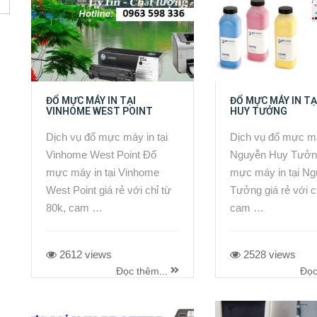
ĐỔ MỰC MÁY IN TẠI
ĐỔ MỰC MÁY IN T
VINHOME WEST POINT
HUY TƯỞNG
Dịch vụ đổ mực máy in tại
Dịch vụ đổ mực má
Vinhome West Point Đổ
Nguyễn Huy Tưởn
mực máy in tại Vinhome
mực máy in tại N
West Point giá rẻ với chỉ từ
Tưởng giá rẻ với c
80k, cam …
cam …
2612 views
2528 views
Đọc thêm...
Đọc